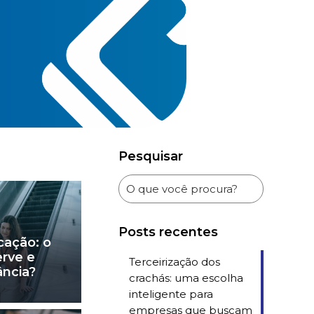
Pesquisar
Posts recentes
cação: o
erve e
Terceirização dos
ância?
crachás: uma escolha
inteligente para
empresas que buscam