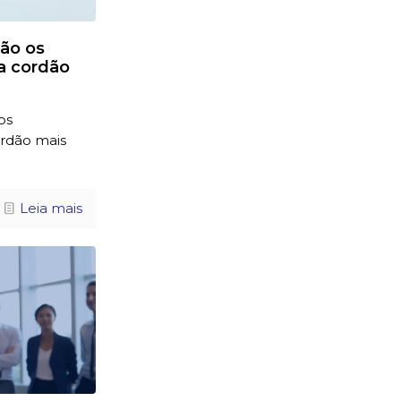
são os
a cordão
os
rdão mais
Leia mais