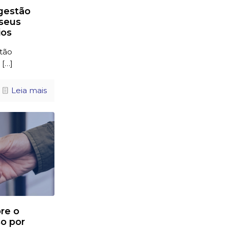
gestão
seus
ios
tão
[…]
Leia mais
re o
o por