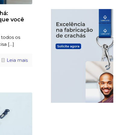
há:
que você
 todos os
isa
[…]
Leia mais