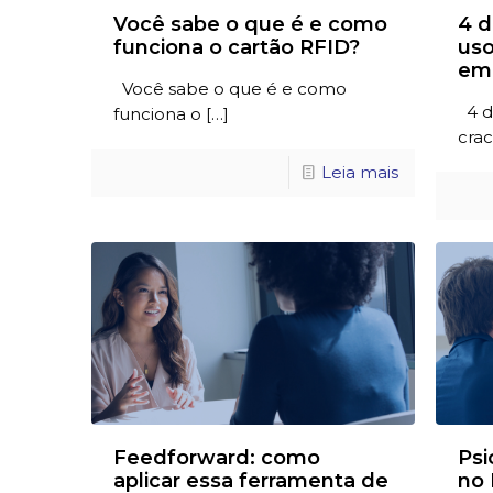
Você sabe o que é e como
4 d
funciona o cartão RFID?
uso
em
Você sabe o que é e como
4 di
funciona o
[…]
crac
Leia mais
Feedforward: como
Psi
aplicar essa ferramenta de
no 