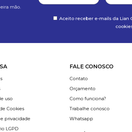
eira mão.
Aceito receber e-mails da Lian 
cookie
SA
FALE CONOSCO
s
Contato
s
Orçamento
e uso
Como funciona?
 de Cookies
Trabalhe conosco
de privacidade
Whatsapp
rio LGPD