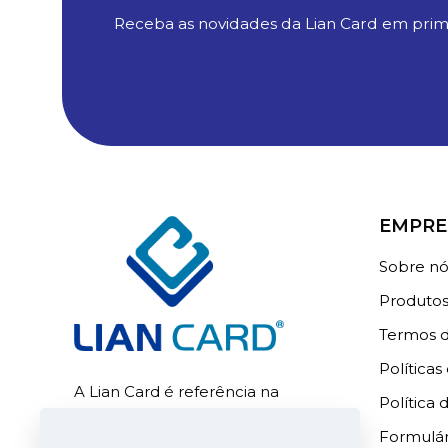
Receba as novidades da Lian Card em prim
EMPRE
Sobre nó
Produto
Termos d
Políticas
A Lian Card é referência na
Política 
fabricação de cartões e crachás de
Formulá
PVC para identificação, além da