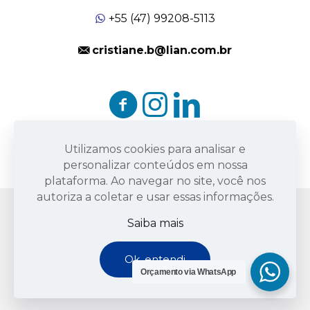
+55 (47) 99208-5113
cristiane.b@lian.com.br
Utilizamos cookies para analisar e
personalizar conteúdos em nossa
plataforma. Ao navegar no site, você nos
autoriza a coletar e usar essas informações.
Saiba mais
© 2022 Lian Card - 03.592.583/0001-85 -
Ok, entendi
Todos os direitos reservados.
Orçamento via WhatsApp