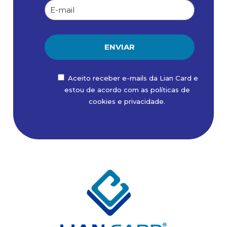
Aceito receber e-mails da Lian Card e
estou de acordo com as políticas de
cookies
e
privacidade
.